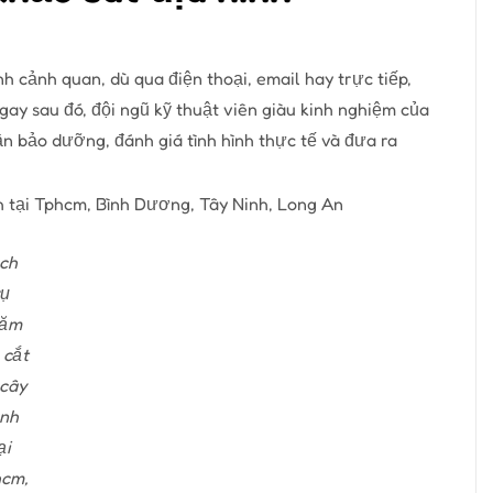
 cảnh quan, dù qua điện thoại, email hay trực tiếp,
Ngay sau đó, đội ngũ kỹ thuật viên giàu kinh nghiệm của
ần bảo dưỡng, đánh giá tình hình thực tế và đưa ra
ch
ụ
ăm
 cắt
 cây
nh
ại
cm,