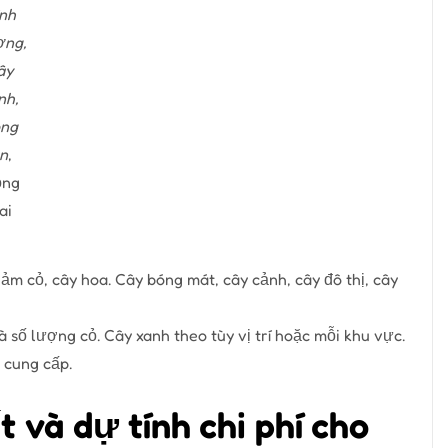
nh
ng,
ây
nh,
ng
n
,
ng
ai
ảm cỏ, cây hoa. Cây bóng mát, cây cảnh, cây đô thị, cây
à số lượng cỏ. Cây xanh theo tùy vị trí hoặc mỗi khu vực.
 cung cấp.
t và
dự tính chi phí cho