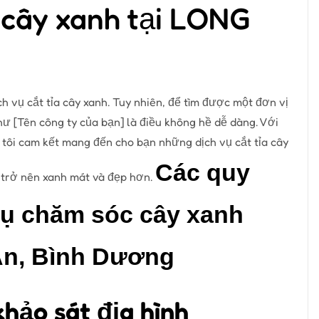
 cây xanh tại LONG
ch vụ cắt tỉa cây xanh. Tuy nhiên, để tìm được một đơn vị
hư [Tên công ty của bạn] là điều không hề dễ dàng. Với
g tôi cam kết mang đến cho bạn những dịch vụ cắt tỉa cây
Các quy
 trở nên xanh mát và đẹp hơn.
 vụ chăm sóc cây xanh
An, Bình Dương
khảo sát địa hình