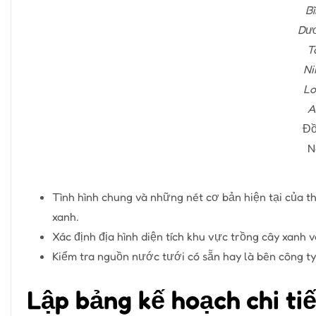
Bì
Dươ
T
Ni
Lo
A
Đồ
N
Tình hình chung và những nét cơ bản hiện tại của th
xanh.
Xác định địa hình diện tích khu vực trồng cây xanh v
Kiểm tra nguồn nước tưới có sẵn hay là bên công ty
Lập bảng kế hoạch chi tiế