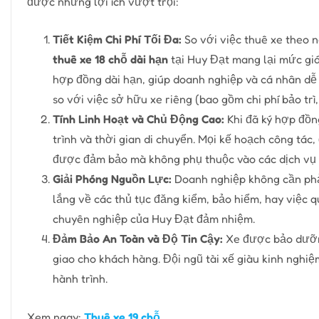
được những lợi ích vượt trội:
Tiết Kiệm Chi Phí Tối Đa:
So với việc thuê xe theo 
thuê xe 18 chỗ dài hạn
tại Huy Đạt mang lại mức giá
hợp đồng dài hạn, giúp doanh nghiệp và cá nhân dễ 
so với việc sở hữu xe riêng (bao gồm chi phí bảo trì
Tính Linh Hoạt và Chủ Động Cao:
Khi đã ký hợp đồ
trình và thời gian di chuyển. Mọi kế hoạch công tác
được đảm bảo mà không phụ thuộc vào các dịch vụ t
Giải Phóng Nguồn Lực:
Doanh nghiệp không cần phải
lắng về các thủ tục đăng kiểm, bảo hiểm, hay việc qu
chuyên nghiệp của Huy Đạt đảm nhiệm.
Đảm Bảo An Toàn và Độ Tin Cậy:
Xe được bảo dưỡng
giao cho khách hàng. Đội ngũ tài xế giàu kinh nghiệ
hành trình.
Xem ngay:
Thuê xe 19 chỗ