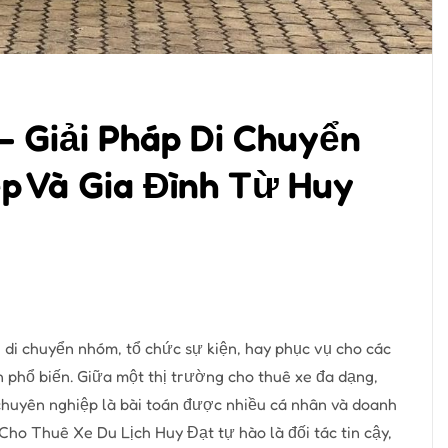
– Giải Pháp Di Chuyển
p Và Gia Đình Từ Huy
 di chuyển nhóm, tổ chức sự kiện, hay phục vụ cho các
n phổ biến. Giữa một thị trường cho thuê xe đa dạng,
 chuyên nghiệp là bài toán được nhiều cá nhân và doanh
Cho Thuê Xe Du Lịch Huy Đạt tự hào là đối tác tin cậy,