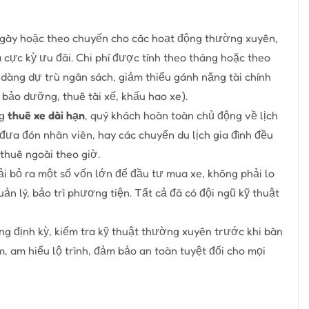
ngày hoặc theo chuyến cho các hoạt động thường xuyên,
 cực kỳ ưu đãi. Chi phí được tính theo tháng hoặc theo
dàng dự trù ngân sách, giảm thiểu gánh nặng tài chính
, bảo dưỡng, thuê tài xế, khấu hao xe).
ng
thuê xe dài hạn
, quý khách hoàn toàn chủ động về lịch
, đưa đón nhân viên, hay các chuyến du lịch gia đình đều
huê ngoài theo giờ.
 bỏ ra một số vốn lớn để đầu tư mua xe, không phải lo
ản lý, bảo trì phương tiện. Tất cả đã có đội ngũ kỹ thuật
 định kỳ, kiểm tra kỹ thuật thường xuyên trước khi bàn
m, am hiểu lộ trình, đảm bảo an toàn tuyệt đối cho mọi