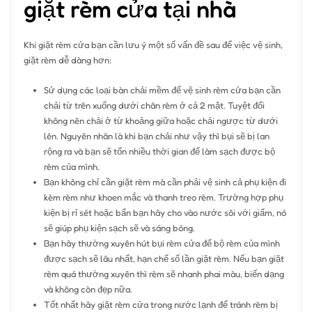
giặt rèm cửa tại nhà
Khi giặt rèm cửa bạn cần lưu ý một số vấn đề sau để việc vệ sinh,
giặt rèm dễ dàng hơn:
Sử dụng các loại bàn chải mềm để vệ sinh rèm cửa bạn cần
chải từ trên xuống dưới chân rèm ở cả 2 mặt. Tuyệt đối
không nên chải ở từ khoảng giữa hoặc chải ngược từ dưới
lên. Nguyên nhân là khi bạn chải như vậy thì bụi sẽ bị lan
rộng ra và bạn sẽ tốn nhiều thời gian để làm sạch được bộ
rèm của mình.
Bạn không chỉ cần giặt rèm mà cần phải vệ sinh cả phụ kiện đi
kèm rèm như khoen mắc và thanh treo rèm. Trường hợp phụ
kiện bị rỉ sét hoặc bẩn bạn hãy cho vào nước sôi với giấm, nó
sẽ giúp phụ kiện sạch sẽ và sáng bóng.
Bạn hãy thường xuyên hút bụi rèm cửa để bộ rèm của mình
được sạch sẽ lâu nhất, hạn chế số lần giặt rèm. Nếu bạn giặt
rèm quá thường xuyên thì rèm sẽ nhanh phai màu, biến dạng
và không còn đẹp nữa.
Tốt nhất hãy giặt rèm cửa trong nước lạnh để tránh rèm bị