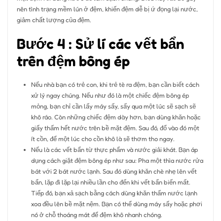
nên tình trạng mềm lún ở đệm, khiến đệm dễ bị ứ đọng lại nước,
giảm chất lượng của đệm.
Bước 4 : Sử lí các vết bẩn
trên đệm bông ép
Nếu nhà bạn có trẻ con, khi trẻ tè ra đệm, bạn cần biết cách
xử lý ngay chúng. Nếu như đó là một chiếc đệm bông ép
mỏng, bạn chỉ cần lấy máy sấy, sấy qua một lúc sẽ sạch sẽ
khô ráo. Còn những chiếc đệm dày hơn, bạn dùng khăn hoặc
giấy thấm hết nước trên bề mặt đệm. Sau đó, đổ vào đó một
ít cồn, để một lúc cho cồn khô là sẽ thơm tho ngay.
Nếu là các vết bẩn từ thực phẩm và nước giải khát. Bạn áp
dụng cách giặt đệm bông ép như sau: Pha một thìa nước rửa
bát với 2 bát nước lạnh. Sau đó dùng khăn chè nhẹ lên vết
bẩn, lặp đi lặp lại nhiều lần cho đến khi vết bẩn biến mất.
Tiếp đó, bạn xả sạch bằng cách dùng khăn thấm nước lạnh
xoa đều lên bề mặt nệm. Bạn có thể dùng máy sấy hoặc phơi
nó ở chỗ thoáng mát để đệm khô nhanh chóng.