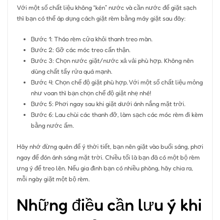
Với một số chất liệu không “kén” nước và cần nước để giặt sạch
thì bạn có thể áp dụng cách giặt rèm bằng máy giặt sau đây:
Bước 1: Tháo rèm cửa khỏi thanh treo màn.
Bước 2: Gỡ các móc treo cẩn thận.
Bước 3: Chọn nước giặt/nước xả vải phù hợp. Không nên
dùng chất tẩy rửa quá mạnh.
Bước 4: Chọn chế độ giặt phù hợp. Với một số chất liệu mỏng
như voan thì bạn chọn chế độ giặt nhẹ nhé!
Bước 5: Phơi ngay sau khi giặt dưới ánh nắng mặt trời.
Bước 6: Lau chùi các thanh đỡ, làm sạch các móc rèm đi kèm
bằng nước ấm.
Hãy nhớ đừng quên để ý thời tiết, bạn nên giặt vào buổi sáng, phơi
ngay để đón ánh sáng mặt trời. Chiều tối là bạn đã có một bộ rèm
ưng ý để treo lên. Nếu gia đình bạn có nhiều phòng, hãy chia ra,
mỗi ngày giặt một bộ rèm.
Những điều cần lưu ý khi