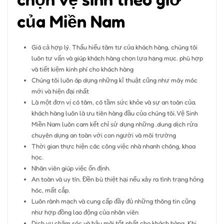
của Miền Nam
Giá cả hợp lý. Thấu hiểu tâm tư của khách hàng, chúng tôi
luôn tư vấn và giúp khách hàng chọn lựa hạng mục. phù hợp
và tiết kiệm kinh phí cho khách hàng
Chúng tôi luôn áp dụng những kĩ thuật cũng như máy móc
mới và hiện đại nhất
Là một đơn vị có tâm, có tầm sức khỏe và sự an toàn của.
khách hàng luôn là ưu tiên hàng đầu của chúng tôi. Vệ Sinh
Miền Nam luôn cam kết chỉ sử dụng những .dung dịch rửa
chuyên dụng an toàn với con người và môi trường
Thời gian thực hiện các công việc nhà nhanh chóng, khoa
học.
Nhân viên giúp việc ổn định.
An toàn và uy tín. Đền bù thiệt hại nếu xảy ra tình trạng hỏng
hóc, mất cắp.
Luôn rành mạch và cung cấp đầy đủ những thông tin cũng
như hợp đồng lao động của nhân viên
Dịch vụ chăm sóc và hậu mãi tốt nhất cho khách hàng. Khi