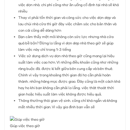
việc dọn nhà. chi phí cũng như ăn uống cố định tại nhà sẽ khá
nhiều
Thay vì phải tốn thời gian và công sức cho việc dọn dẹp và
lau chùi nhà cửa thì giờ đây việc chăm sóc cho bản thân và
con cái cũng dễ dàng hơn
Bạn cảm thấy mệt mỏi không còn sức lực nhưng nhà cửa
quá bề bộn? Đừng lo lắng vì dọn dẹp nhà theo giờ sẽ giúp
làm việc này chỉ trong 1-3 tiếng
Việc sử dụng dịch vụ dọn nhà theo giờ cũng mang lại hiệu
suất làm việc cao hơn. Vì những điều khoản cũng như những
ràng buộc đã. được kí kết giữa bên cung cấp và bên thuê.
Chính vì vậy trong khoảng thời gian đó họ cần phải hoàn
thành. những hãng mục được giao. Đây cũng là một cách khá
hay ho khi bạn không cần phải lo lắng. việc thât thoát thời
gian hoặc hiệu suất làm việc không được hiệu quả.
Thông thường thòi gian vệ sinh. cũng chỉ khá ngắn và không
mất nhiều thời gian. Vì vậy gia đình bạn vẫn sẽ
Giúp việc theo giờ