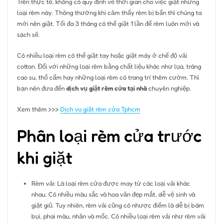
Trên thực tế, không có quy định về thời gian cho việc giặt những
loại rèm này. Thông thường khi cảm thấy rèm bị bẩn thì chúng ta
mới nên giặt. Tối đa 3 tháng có thể giặt 1 lần để rèm luôn mới và
sạch sẽ.
Có nhiều loại rèm có thể giặt tay hoặc giặt máy ở chế độ vải
cotton. Đối với những loại rèm bằng chất liệu khác như lụa, tráng
cao su, thổ cẩm hay những loại rèm có trang trí thêm cườm. Thì
bạn nên đưa đến
dịch vụ giặt rèm cửa tại nhà
chuyên nghiệp.
Xem thêm >>>
Dịch vụ giặt rèm cửa Tphcm
Phân loại rèm cửa trước
khi giặt
Rèm vải: Là loại rèm cửa được may từ các loại vải khác
nhau. Có nhiều màu sắc và hoa văn đẹp mắt, dễ vệ sinh và
giặt giũ. Tuy nhiên, rèm vải cũng có nhược điểm là dễ bị bám
bụi, phai màu, nhăn và mốc. Có nhiều loại rèm vải như rèm vải