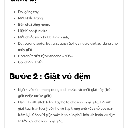
Đôi găng tay,
Một khẩu trang,
Bàn chải lông mềm,
Một bình xịt nước
Một chiếc máy hút bụi gia đình,
Bột baking soda, bột giặt quần áo hay nước giặt sử dụng cho
máy giặt
Hóa chất diệt rệp
Fendona – 10SC
Gói chống thấm.
Bước 2 : Giặt vỏ đệm
Ngâm vỏ nệm trong dung dịch nước và chất giặt tẩy (bột
giặt hoặc nước giặt).
Đem đi giặt sạch bằng tay hoặc cho vào máy giặt. Đối với
giặt tay, bạn lưu ý vò nhẹ và tập trung chà xát chỗ vết bẩn
bám lại. Còn với giặt máy, bạn cần phải kéo kín khóa vỏ đệm
trước khi cho vào máy giặt.