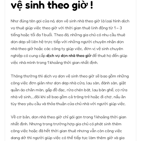
vệ sinh theo giờ !
Như đúng tên gọi của nó, dọn vệ sinh nhà theo giờ là loại hình dịch
vụ thuê giúp việc theo giờ với thời gian thuê linh động từ 1 – 3
tiếng hoặc tối đa 1 buổi. Theo đó, những gia chủ có nhu cầu thuê
dọn dẹp sẽ liên hệ trực tiếp với những người chuyên nhận dọn
nhà theo giờ hoặc các công ty giúp việc, đơn vị vệ sinh chuyên
nghiệp có cung cấp
dịch vụ dọn nhà theo giờ
để thuê họ đến giúp
việc nhà mình trong 1 khoảng thời gian nhất định.
Thông thường thì dịch vụ dọn vệ sinh theo giờ sẽ bao gồm những
công việc đơn giản như dọn dẹp nhà cửa, lau sàn, đánh sàn, giặt
quần áo chăn màn, gấp đồ đạc, rửa chén bát, lau bàn ghế, cọ rửa
nhà vệ sinh,…đôi khi sẽ bao gồm cả trông trẻ hoặc đi chợ, nấu ăn
tùy theo yêu cầu và thỏa thuận của chủ nhà với người giúp việc.
Về cơ bản, dọn nhà theo giờ chỉ gói gọn trong 1 khoảng thời gian
nhất định. Nhưng trong trường hợp gia chủ có phát sinh thêm
công việc hoặc đã hết thời gian thuê nhưng vẫn còn công việc
dang dở thì người giúp việc có thể tiếp tục làm thêm giờ và gia