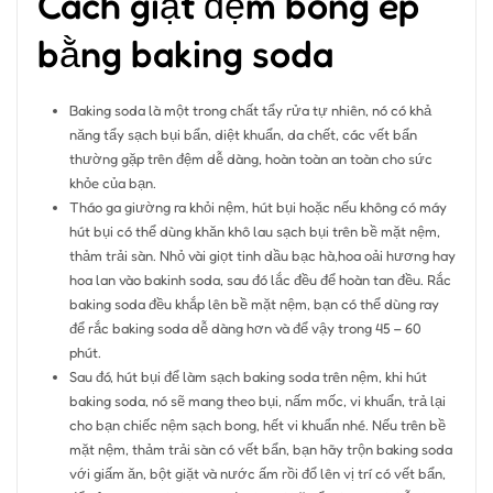
Cách giặt đệm bông ép
bằng baking soda
Baking soda là một trong chất tẩy rửa tự nhiên, nó có khả
năng tẩy sạch bụi bẩn, diệt khuẩn, da chết, các vết bẩn
thường gặp trên đệm dễ dàng, hoàn toàn an toàn cho sức
khỏe của bạn.
Tháo ga giường ra khỏi nệm, hút bụi hoặc nếu không có máy
hút bụi có thể dùng khăn khô lau sạch bụi trên bề mặt nệm,
thảm trải sàn. Nhỏ vài giọt tinh dầu bạc hà,hoa oải hương hay
hoa lan vào bakinh soda, sau đó lắc đều để hoàn tan đều. Rắc
baking soda đều khắp lên bề mặt nệm, bạn có thể dùng ray
để rắc baking soda dễ dàng hơn và để vậy trong 45 – 60
phút.
Sau đó, hút bụi để làm sạch baking soda trên nệm, khi hút
baking soda, nó sẽ mang theo bụi, nấm mốc, vi khuẩn, trả lại
cho bạn chiếc nệm sạch bong, hết vi khuẩn nhé. Nếu trên bề
mặt nệm, thảm trải sàn có vết bẩn, bạn hãy trộn baking soda
với giấm ăn, bột giặt và nước ấm rồi đổ lên vị trí có vết bẩn,