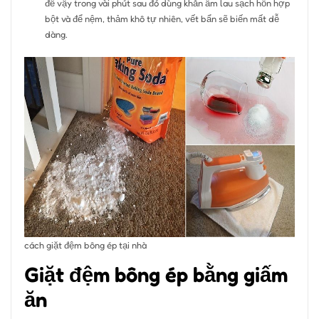
để vậy trong vài phút sau đó dùng khăn ẩm lau sạch hỗn hợp
bột và để nệm, thảm khô tự nhiên, vết bẩn sẽ biến mất dễ
dàng.
cách giặt đệm bông ép tại nhà
Giặt đệm bông ép bằng giấm
ăn