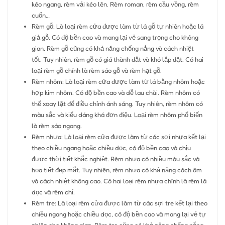
kéo ngang, rèm vải kéo lên. Rèm roman, rèm cầu vồng, rèm
cuốn…
Rèm gỗ: Là loại rèm cửa được làm từ lá gỗ tự nhiên hoặc lá
giả gỗ. Có độ bền cao và mang lại vẻ sang trọng cho không
gian. Rèm gỗ cũng có khả năng chống nắng và cách nhiệt
tốt. Tuy nhiên, rèm gỗ có giá thành đắt và khó lắp đặt. Có hai
loại rèm gỗ chính là rèm sáo gỗ và rèm hạt gỗ.
Rèm nhôm: Là loại rèm cửa được làm từ lá bằng nhôm hoặc
hợp kim nhôm. Có độ bền cao và dễ lau chùi. Rèm nhôm có
thể xoay lật để điều chỉnh ánh sáng. Tuy nhiên, rèm nhôm có
màu sắc và kiểu dáng khá đơn điệu. Loại rèm nhôm phổ biến
là rèm sáo ngang.
Rèm nhựa: Là loại rèm cửa được làm từ các sợi nhựa kết lại
theo chiều ngang hoặc chiều dọc, có độ bền cao và chịu
được thời tiết khắc nghiệt. Rèm nhựa có nhiều màu sắc và
họa tiết đẹp mắt. Tuy nhiên, rèm nhựa có khả năng cách âm
và cách nhiệt không cao. Có hai loại rèm nhựa chính là rèm lá
dọc và rèm chỉ.
Rèm tre: Là loại rèm cửa được làm từ các sợi tre kết lại theo
chiều ngang hoặc chiều dọc, có độ bền cao và mang lại vẻ tự
nhiên cho không gian. Rèm tre cũng có khả năng chống nắng