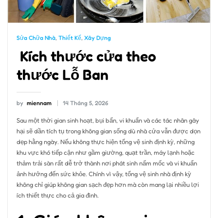
Sửa Chữa Nhà
,
Thiết Kế
,
Xây Dựng
Kích thước cửa theo
thước Lỗ Ban
by
miennam
14 Tháng 5, 2026
Sau một thời gian sinh hoạt, bụi bẩn, vi khuẩn và các tác nhân gây
hại sẽ dần tích tụ trong không gian sống dù nhà cửa vẫn được dọn
dẹp hằng ngày. Nếu không thực hiện tổng vệ sinh định kỳ, những
khu vực khó tiếp cận như gầm giường, quạt trần, máy lạnh hoặc
thảm trải sàn rất dễ trở thành nơi phát sinh nấm mốc và vi khuẩn
ảnh hưởng đến sức khỏe. Chính vì vậy, tổng vệ sinh nhà định kỳ
không chỉ giúp không gian sạch đẹp hơn mà còn mang lại nhiều lợi
ích thiết thực cho cả gia đình.