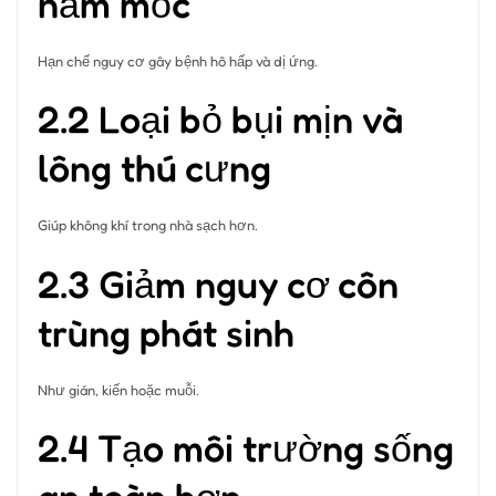
nấm mốc
Hạn chế nguy cơ gây bệnh hô hấp và dị ứng.
2.2 Loại bỏ bụi mịn và
lông thú cưng
Giúp không khí trong nhà sạch hơn.
2.3 Giảm nguy cơ côn
trùng phát sinh
Như gián, kiến hoặc muỗi.
2.4 Tạo môi trường sống