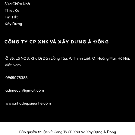
Sửa Chữa Nhà
Thiết Kế
Tin Tức
Xây Dựng
CÔNG TY CP XNK VÀ XÂY DỰNG Á ĐÔNG
Ô 35, Lô NO3, Khu Di Dân Đồng Tàu, P. Thịnh Liệt, Q. Hoàng Mai, Hà Nội,
Việt Nam
0965078383
adimecvn@gmail.com
www.nhathepsieunhe.com
Bản quyền thuộc về Công Ty CP XNK Và Xây Dựng Á Đông