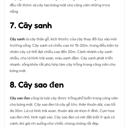
đều rất thơm và cây tạo bóng mát cho công viên những trưa
nắng.
7. Cây sanh
Cây sanh
là cây thân gỗ, kích thước của cây thay đổi tùy vào môi
trường sống. Cây sanh có chiều cao từ 15-20m, trong điều kiện tự
nhiên cây có thể đạt chiều cao đến 30m. Cành nhánh cây sanh
nhiều, cho lá hình trái xoan, màu xanh đậm. Cây sanh phát triển
nhanh, sống khỏe rất phù hợp làm cây trồng trong công viên cho
bóng mát.
8. Cây sao đen
Cây sao đen
cũng là loài cây được trồng phổ biến trong công viên
cho bóng mát. Cây sao đen là cây gỗ lớn, thân thuôn dài, cao tối
đa 30m. Lá có hình trái xoan, thuôn dài và nhọn ở đỉnh. Cụm hoa
sao đen nhỏ, hình ngôi sao. Cây sao đen có nét đặt biệt ở quả có
cánh, khi già rơi xuống chư chiếc chong chóng rất đẹp.