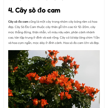
4. Cây sò đo cam
Cây sò đo cam
cũng là một cây trong nhóm cây bóng râm có hoa
đẹp. Cây Sò Đo Cam thuộc cây thân gỗ lớn cao từ 12-20m, cây
mọc thẳng đứng, thân nhẵn, vỏ màu nâu xám, phân cành nhánh
cao, tán tập trung ở đỉnh và xoè rộng. Cây có lá kép lông chim 1 lần
và hoa cụm ngắn, mọc dày ở đỉnh cành. Hoa sò đo cam lớn và đẹp.