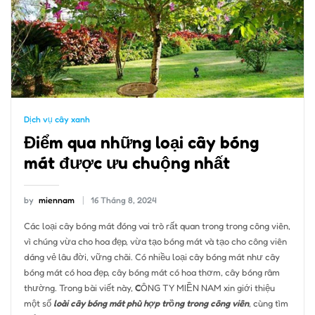
Dịch vụ cây xanh
Điểm qua những loại cây bóng
mát được ưu chuộng nhất
by
miennam
16 Tháng 8, 2024
Các loại cây bóng mát đóng vai trò rất quan trong trong công viên,
vì chúng vừa cho hoa đẹp, vừa tạo bóng mát và tạo cho công viên
dáng vẻ lâu đời, vững chãi. Có nhiều loại cây bóng mát như cây
bóng mát có hoa đẹp, cây bóng mát có hoa thơm, cây bóng râm
thường. Trong bài viết này,
C
ÔNG TY MIỀN NAM xin giới thiệu
một số
loài cây bóng mát phù hợp trồng trong công viên
, cùng tìm