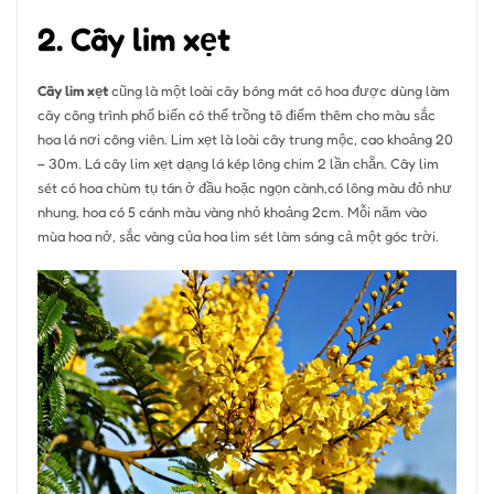
2. Cây lim xẹt
Cây lim xẹt
cũng là một loài cây bóng mát có hoa được dùng làm
cây công trình phổ biến có thể trồng tô điểm thêm cho màu sắc
hoa lá nơi công viên. Lim xẹt là loài cây trung mộc, cao khoảng 20
– 30m. Lá cây lim xẹt dạng lá kép lông chim 2 lần chẵn. Cây lim
sét có hoa chùm tụ tán ở đầu hoặc ngọn cành,có lông màu đỏ như
nhung, hoa có 5 cánh màu vàng nhỏ khoảng 2cm. Mỗi năm vào
mùa hoa nở, sắc vàng của hoa lim sét làm sáng cả một góc trời.