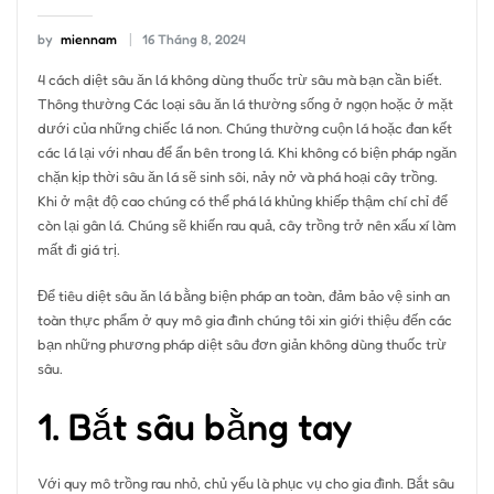
by
miennam
16 Tháng 8, 2024
4 cách diệt sâu ăn lá không dùng thuốc trừ sâu mà bạn cần biết.
Thông thường Các loại sâu ăn lá thường sống ở ngọn hoặc ở mặt
dưới của những chiếc lá non. Chúng thường cuộn lá hoặc đan kết
các lá lại với nhau để ẩn bên trong lá. Khi không có biện pháp ngăn
chặn kịp thời sâu ăn lá sẽ sinh sôi, nảy nở và phá hoại cây trồng.
Khi ở mật độ cao chúng có thể phá lá khủng khiếp thậm chí chỉ để
còn lại gân lá. Chúng sẽ khiến rau quả, cây trồng trở nên xấu xí làm
mất đi giá trị.
Để tiêu diệt sâu ăn lá bằng biện pháp an toàn, đảm bảo vệ sinh an
toàn thực phẩm ở quy mô gia đình chúng tôi xin giới thiệu đến các
bạn những phương pháp diệt sâu đơn giản không dùng thuốc trừ
sâu.
1. Bắt sâu bằng tay
Với quy mô trồng rau nhỏ, chủ yếu là phục vụ cho gia đình. Bắt sâu