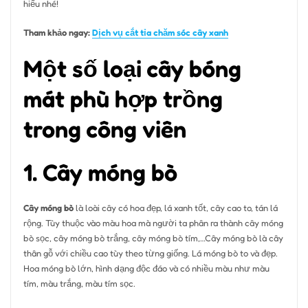
hiểu nhé!
Tham khảo ngay:
Dịch vụ cắt tỉa chăm sóc cây xanh
Một số loại cây bóng
mát phù hợp trồng
trong công viên
1. Cây móng bò
Cây móng bò
là loài cây có hoa đẹp, lá xanh tốt, cây cao to, tán lá
rộng. Tùy thuộc vào màu hoa mà người ta phân ra thành cây móng
bò sọc, cây móng bò trắng, cây móng bò tím,…Cây móng bò là cây
thân gỗ với chiều cao tùy theo từng giống. Lá móng bò to và đẹp.
Hoa móng bò lớn, hình dạng độc đáo và có nhiều màu như màu
tím, màu trắng, màu tím sọc.