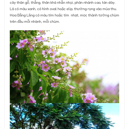
cây thân gỗ, thẳng, thân khá nhẵn nhụi, phân nhánh cao, tán dày.
Lá có màu xanh, có hình oval hoặc elip, thường rụng vào mùa thu.
Hoa Bằng Lăng có màu tím hoặc tím nhạt, mọc thành tường chùm
trên đầu mỗi nhành, mỗi chùm.