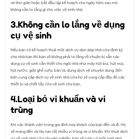
và thư giãn hoặc bắt đầu lập kế hoạch cho ngày hôm sau mà
không cần lo lắng gì cho việc vệ sinh nhà.
3.Không cần lo lắng về dụng
cụ vệ sinh
Nếu bạn có kế hoạch thuê một dịch vụ dọn dẹp nhà cửa định kỳ
cho nhà bạn thì bạn sẽ không phải lo lắng về chuẩn bị sẵn các
dụng cụ vệ sinh cần thiết cho ngôi nhà như máy hút bụi, hút mùi,
hút nước, giặt ghế sofa, bàn là, dung dịch vệ chuyên dụng. Bởi
bên cung cấp dịch vụ vệ sinh nhà cửa họ sẽ cung cấp đầy đủ các
thiết bị và chất tẩy rửa vệ sinh cho bạn.
4.Loại bỏ vi khuẩn và vi
trùng
Khi các thành viên trong gia đình hay khách của bạn đến và đi. Họ
sẽ mang đến và lây lan rất nhiều vi trùng và vi khuẩn. Khi thuê dịch
vụ vệ sinh nhà cửa chuyên nghiệp, bạn sẽ luôn có một ngôi nhà