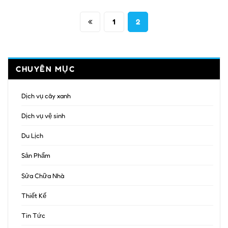
Phân
1
2
trang
bài
CHUYÊN MỤC
viết
Dịch vụ cây xanh
Dịch vụ vệ sinh
Du Lịch
Sản Phẩm
Sửa Chữa Nhà
Thiết Kế
Tin Tức