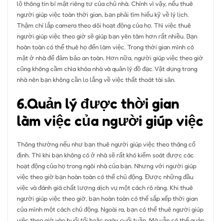
lộ thông tin bí mật riêng tư của chủ nhà. Chính vì vậy, nếu thuê
người giúp việc toàn thời gian, bạn phải tìm hiểu kỹ về lý lịch.
Thậm chí lắp camera theo dõi hoạt động của họ. Thì việc thuê
người giúp việc theo giờ sẽ giúp bạn yên tâm hơn rất nhiều. Bạn
hoàn toàn có thể thuê họ đến làm việc. Trong thời gian mình có
mặt ở nhà để đảm bảo an toàn. Hơn nữa, người giúp việc theo giờ
cũng không cầm chìa khóa nhà và quản lý đồ đạc. Vật dụng trong
nhà nên bạn không cần lo lắng về việc thất thoát tài sản.
6.Quản lý được thời gian
làm việc của người giúp việc
Thông thường nếu như bạn thuê người giúp việc theo tháng cố
định. Thì khi bạn không có ở nhà sẽ rất khó kiểm soát được các
hoạt động của họ trong ngôi nhà của bạn. Nhưng với người giúp
việc theo giờ bạn hoàn toàn có thể chủ động. Được những đầu
việc và đánh giá chất lượng dịch vụ một cách rõ ràng. Khi thuê
người giúp việc theo giờ, bạn hoàn toàn có thể sắp xếp thời gian
của mình một cách chủ động. Ngoài ra, bạn có thể thuê người giúp
việc theo giờ vào buổi tối hoặc ngày cuối tuần. Mà vẫn có thể quản