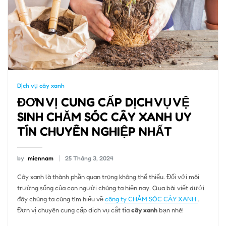
Dịch vụ cây xanh
ĐƠN VỊ CUNG CẤP DỊCH VỤ VỆ
SINH CHĂM SÓC CÂY XANH UY
TÍN CHUYÊN NGHIỆP NHẤT
by
miennam
25 Tháng 3, 2024
Cây xanh là thành phần quan trọng không thể thiếu. Đối với môi
trường sống của con người chúng ta hiện nay. Qua bài viết dưới
đây chúng ta cùng tìm hiểu về
công ty CHĂM SÓC CÂY XANH
.
Đơn vị chuyên cung cấp dịch vụ cắt tỉa
cây xanh
bạn nhé!