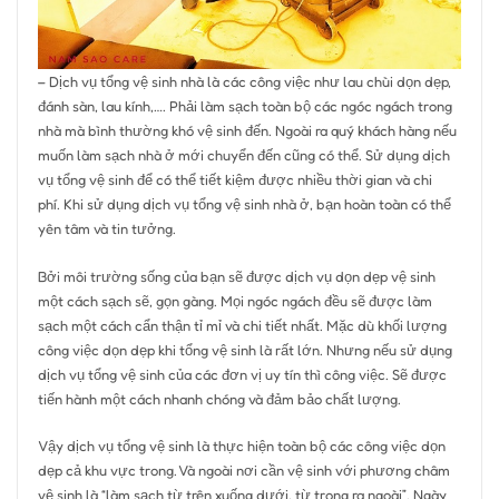
– Dịch vụ tổng vệ sinh nhà là các công việc như lau chùi dọn dẹp,
đánh sàn, lau kính,…. Phải làm sạch toàn bộ các ngóc ngách trong
nhà mà bình thường khó vệ sinh đến. Ngoài ra quý khách hàng nếu
muốn làm sạch nhà ở mới chuyển đến cũng có thể. Sử dụng dịch
vụ tổng vệ sinh để có thể tiết kiệm được nhiều thời gian và chi
phí. Khi sử dụng dịch vụ tổng vệ sinh nhà ở, bạn hoàn toàn có thể
yên tâm và tin tưởng.
Bởi môi trường sống của bạn sẽ được dịch vụ dọn dẹp vệ sinh
một cách sạch sẽ, gọn gàng. Mọi ngóc ngách đều sẽ được làm
sạch một cách cẩn thận tỉ mỉ và chi tiết nhất. Mặc dù khối lượng
công việc dọn dẹp khi tổng vệ sinh là rất lớn. Nhưng nếu sử dụng
dịch vụ tổng vệ sinh của các đơn vị uy tín thì công việc. Sẽ được
tiến hành một cách nhanh chóng và đảm bảo chất lượng.
Vậy dịch vụ tổng vệ sinh là thực hiện toàn bộ các công việc dọn
dẹp cả khu vực trong. Và ngoài nơi cần vệ sinh với phương châm
vệ sinh là “làm sạch từ trên xuống dưới, từ trong ra ngoài”. Ngày