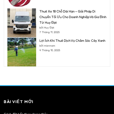
Thuê Xe 18 Chỗ Dài Hạn – Giải Pháp Di
Chuyển Tối Ưu Cho Doanh Nghiệp Và Gia Đình
Từ Huy Đạt
bởi Huy Đạt
7 Tháng 11, 2025
Lợi Ích Khi Thuê Dịch Vụ Chăm Sóc Cây Xanh
bởi miennam
4 Tháng 10, 2025
BÀI VIẾT MỚI