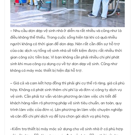
– Nhu cầu dọn dẹp vệ sinh nhà ở diễn ra rất nhiều và cũng như là
điều không thể thiếu. Trong cuộc sống hiện tại khi có quá nhiều
người không có thời gian để dọn dẹp. Nên rất cần đến sự hỗ trợ
của các dịch vụ tổng vệ sinh nhà sẽ tiết kiệm được rất nhiều thời
gian công sức tiền bạc. Vì bạn không cần phải nhiều chi phí phát
sinh khi mua công cụ dụng cụ về tự dọn dẹp vệ sinh. Cũng như
không có máy móc thiết bị hiện đại hỗ trợ.
– Giá cả và cam kết hợp đồng thì phải ghi cụ thể rõ ràng, giá cả phù
hợp. Không có phát sinh thêm chi phí lạ và đơn vị công ty dịch vụ
vệ sinh. Cần phải tư vấn và lên phương án làm việc chi tiết để
khách hàng nắm rõ phương pháp vệ sinh tiêu chuẩn, an toàn, quy
trình làm việc của đơn vị. Lên phương án làm việc chuyên nghiệp
và cân đối chi phí dịch vụ để lựa chọn gói dịch vụ phù hợp.
-Kiểm tra thiết bị máy móc sử dụng cho vệ sinh nhà ở có phù hợp