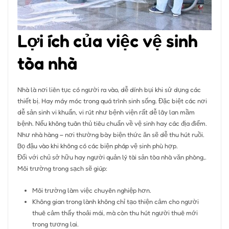
Lợi ích của việc vệ sinh
tòa nhà
Nhà là nơi liên tục có người ra vào, dễ dính bụi khi sử dụng các
thiết bị. Hay máy móc trong quá trình sinh sống. Đặc biệt các nơi
dễ sản sinh vi khuẩn, vi rút như bệnh viện rất dễ lây lan mầm
bệnh. Nếu không tuân thủ tiêu chuẩn về vệ sinh hay các địa điểm.
Như nhà hàng – nơi thường bày biện thức ăn sẽ dễ thu hút ruồi.
Bọ đậu vào khi không có các biện pháp vệ sinh phù hợp.
Đối với chủ sở hữu hay người quản lý tài sản tòa nhà văn phòng,.
Môi trường trong sạch sẽ giúp:
Môi trường làm việc chuyên nghiệp hơn.
Không gian trong lành không chỉ tạo thiện cảm cho người
thuê cảm thấy thoải mái, mà còn thu hút người thuê mới
trong tương lai.