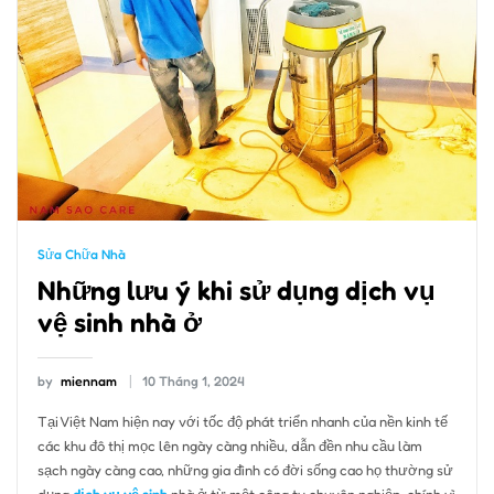
Sửa Chữa Nhà
Những lưu ý khi sử dụng dịch vụ
vệ sinh nhà ở
by
miennam
10 Tháng 1, 2024
Tại Việt Nam hiện nay với tốc độ phát triển nhanh của nền kinh tế
các khu đô thị mọc lên ngày càng nhiều, dẫn đền nhu cầu làm
sạch ngày càng cao, những gia đình có đời sống cao họ thường sử
dụng
dịch vụ vệ sinh
nhà ở từ một công ty chuyên nghiệp. chính vì