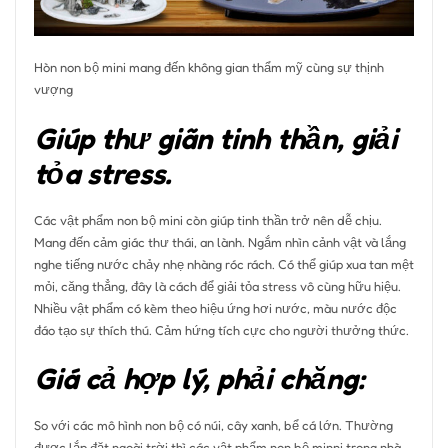
Hòn non bộ mini mang đến không gian thẩm mỹ cùng sự thịnh
vượng
Giúp thư giãn tinh thần, giải
tỏa stress.
Các vật phẩm non bộ mini còn giúp tinh thần trở nên dễ chịu.
Mang đến cảm giác thư thái, an lành. Ngắm nhìn cảnh vật và lắng
nghe tiếng nước chảy nhẹ nhàng róc rách. Có thể giúp xua tan mệt
mỏi, căng thẳng, đây là cách để giải tỏa stress vô cùng hữu hiệu.
Nhiều vật phẩm có kèm theo hiệu ứng hơi nước, màu nước độc
đáo tạo sự thích thú. Cảm hứng tích cực cho người thưởng thức.
Giá cả hợp lý, phải chăng:
So với các mô hình non bộ có núi, cây xanh, bể cá lớn. Thường
được lắp đặt ngoài trời thì các vật phẩm non bộ minni trong nhà