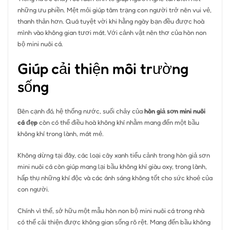
những ưu phiền. Mệt mỏi giúp tâm trạng con người trở nên vui vẻ,
thanh thản hơn. Quá tuyệt vời khi hằng ngày bạn đều được hoà
mình vào không gian tươi mát. Với cảnh vật nên thơ của hòn non
bộ mini nuôi cá.
Giúp cải thiện môi trường
sống
Bên cạnh đó, hệ thống nước, suối chảy của
hòn giả sơn mini nuôi
cá đẹp
còn có thể điều hoà không khí nhằm mang đến một bầu
không khí trong lành, mát mẻ.
Không dừng tại đây, các loại cây xanh tiểu cảnh trong hòn giả sơn
mini nuôi cá còn giúp mang lại bầu không khí giàu oxy, trong lành,
hấp thụ những khí độc và các ánh sáng không tốt cho sức khoẻ của
con người.
Chính vì thế, sở hữu một mẫu hòn non bộ mini nuôi cá trong nhà
có thể cải thiện được không gian sống rõ rệt. Mang đến bầu không