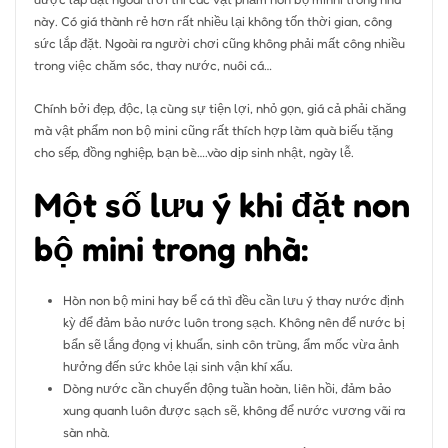
này. Có giá thành rẻ hơn rất nhiều lại không tốn thời gian, công
sức lắp đặt. Ngoài ra người chơi cũng không phải mất công nhiều
trong việc chăm sóc, thay nước, nuôi cá…
Chính bởi đẹp, độc, lạ cùng sự tiện lợi, nhỏ gọn, giá cả phải chăng
mà vật phẩm non bộ mini cũng rất thích hợp làm quà biếu tặng
cho sếp, đồng nghiệp, bạn bè….vào dịp sinh nhật, ngày lễ.
Một số lưu ý khi đặt non
bộ mini trong nhà:
Hòn non bộ mini hay bể cá thì đều cần lưu ý thay nước định
kỳ để đảm bảo nước luôn trong sạch. Không nên để nước bị
bẩn sẽ lắng đọng vị khuẩn, sinh côn trùng, ẩm mốc vừa ảnh
hưởng đến sức khỏe lại sinh vận khí xấu.
Dòng nước cần chuyển động tuần hoàn, liên hồi, đảm bảo
xung quanh luôn được sạch sẽ, không để nước vương vãi ra
sàn nhà.