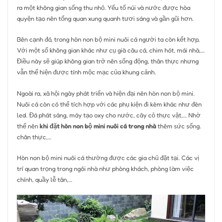
ra một không gian sống thu nhỏ. Yếu tố núi và nước được hòa
quyện tạo nên tổng quan xung quanh tươi sáng và gần gũi hơn.
Bên cạnh đó, trong hòn non bộ mini nuôi cá người ta còn kết hợp,
Với một số không gian khác như cụ già câu cá, chim hót, mái nhà,…
Điều này sẽ giúp không gian trở nên sống động, thân thực nhưng
vẫn thể hiện được tính mộc mạc của khung cảnh.
Ngoài ra, xã hội ngày phát triển và hiện đại nên hòn non bộ mini.
Nuôi cá còn có thể tích hợp với các phụ kiện đi kèm khác như đèn
led. Đá phát sáng, máy tạo oxy cho nước, cây cỏ thực vật,… Nhờ
thế nên
khi đặt hòn non bộ mini nuôi cá trong nhà
thêm sức sống.
chân thực,…
Hòn non bộ mini nuôi cá thường được các gia chủ đặt tại. Các vị
trí quan trọng trong ngôi nhà như phòng khách, phòng làm việc
chính, quầy lễ tân,…