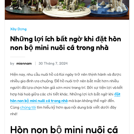
Xây Dựng
Những lợi ích bất ngờ khi đặt hòn
non bộ mini nuôi cá trong nhà
by
miennam
30 Tháng 7, 2024
Hiện nay, nhu cầu nuôi hồ cá Koi ngày trở nên thịnh hành và được
nhiều gia đình ưa chuộng. Để hồ nuôi trở nên bắt mắt hơn nhiều
người đã lựa chọn hòn giả sơn mini trang trí. Bởi sự tiện lợi và kết
hợp hài hoà giữa các chi tiết khác. Những lợi ích bất ngờ khi
đặt
hòn non bộ mini nuôi cá trong nhà
mà bạn không thể ngờ đến.
Cùng
chúng tôi
tìm hiểu kỹ hơn qua nội dung bài viết dưới đây
nhé!
Hòn non bộ mini nuôi cá