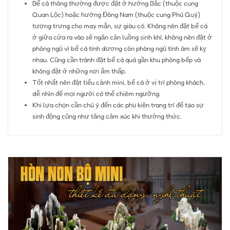
Bể cá thông thường được đặt ở hướng Bắc (thuộc cung
Quan Lộc) hoặc hướng Đông Nam (thuộc cung Phú Quý)
tượng trưng cho may mắn, sự giàu có. Không nên đặt bể cá
ở giữa cửa ra vào sẽ ngăn cản luồng sinh khí, không nên đặt ở
phòng ngủ vì bể cá tính dương còn phòng ngủ tính âm sẽ kỵ
nhau. Cũng cần tránh đặt bể cá quá gần khu phòng bếp và
không đặt ở những nơi ẩm thấp.
Tốt nhất nên đặt tiểu cảnh mini, bể cá ở vị trí phòng khách,
dễ nhìn để mọi người có thể chiêm ngưỡng.
Khi lựa chọn cần chú ý đến các phụ kiện trang trí để tạo sự
sinh động cũng như tăng cảm xúc khi thưởng thức.