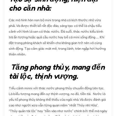
cho căn nhà:
Các mô hình hòn non bộ mini trong nhà có kích thước nhỏ vừa
phải. Và được thiết kế rất độc đáo, sáng tạo: có thể là chậu tiểu
cảnh với hình lá sen có thác nước. Đá suối, thác nước kiểu bình
trà ấn tượng hoặc quả cầu nước hay bể cá mini sống động …. Khi
đặt trong phòng khách sẽ khiến cho không gian trở nên vô cùng
sinh động. Tạo cảm giác mát mẻ, trong lành, tràn ngập hơi hướng
thiên nhiên.
Tăng phong thủy, mang đến
tài lộc, thịnh vượng.
Tiểu cảnh minni với thác nước phong thủy chuyển động liên tục.
Là biểu tượng mang đến sự thịnh vượng, no đủ, tiền tài. Nước là
yếu tố phong thủy không thể thiếu của ngôi nhà. Và được đánh giá
cao như người xưa vẫn từng quan niệm “nhất Thủy nhì Hỏa”.
“Thủy quản tài lộc” hay “tiền vào như nước” chính bởi thế mà ngày