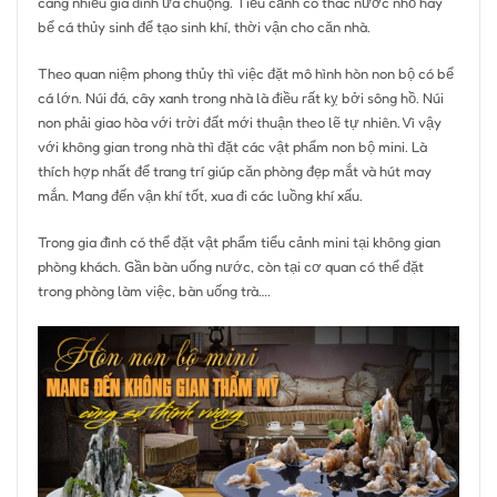
càng nhiều gia đình ưa chuộng. Tiểu cảnh có thác nước nhỏ hay
bể cá thủy sinh để tạo sinh khí, thời vận cho căn nhà.
Theo quan niệm phong thủy thì việc đặt mô hình hòn non bộ có bể
cá lớn. Núi đá, cây xanh trong nhà là điều rất kỵ bởi sông hồ. Núi
non phải giao hòa với trời đất mới thuận theo lẽ tự nhiên. Vì vậy
với không gian trong nhà thì đặt các vật phẩm non bộ mini. Là
thích hợp nhất để trang trí giúp căn phòng đẹp mắt và hút may
mắn. Mang đến vận khí tốt, xua đi các luồng khí xấu.
Trong gia đình có thể đặt vật phẩm tiểu cảnh mini tại không gian
phòng khách. Gần bàn uống nước, còn tại cơ quan có thể đặt
trong phòng làm việc, bàn uống trà….