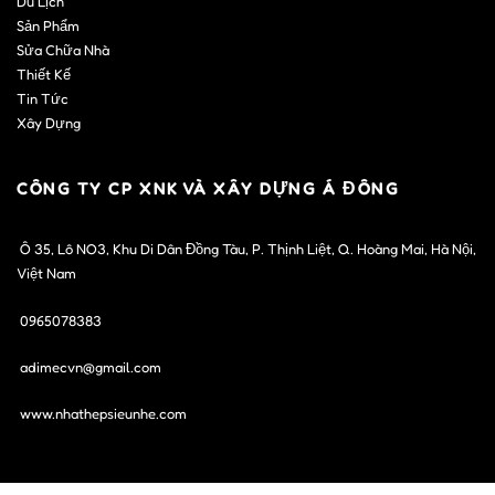
Du Lịch
Sản Phẩm
Sửa Chữa Nhà
Thiết Kế
Tin Tức
Xây Dựng
CÔNG TY CP XNK VÀ XÂY DỰNG Á ĐÔNG
Ô 35, Lô NO3, Khu Di Dân Đồng Tàu, P. Thịnh Liệt, Q. Hoàng Mai, Hà Nội,
Việt Nam
0965078383
adimecvn@gmail.com
www.nhathepsieunhe.com