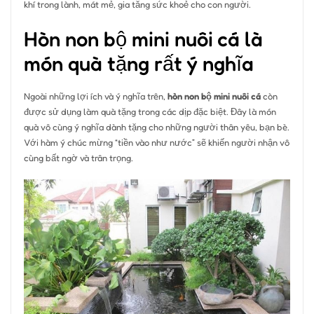
khí trong lành, mát mẻ, gia tăng sức khoẻ cho con người.
Hòn non bộ mini nuôi cá là
món quà tặng rất ý nghĩa
Ngoài những lợi ích và ý nghĩa trên,
hòn non bộ mini nuôi cá
còn
được sử dụng làm quà tặng trong các dịp đặc biệt. Đây là món
quà vô cùng ý nghĩa dành tặng cho những người thân yêu, bạn bè.
Với hàm ý chúc mừng “tiền vào như nước” sẽ khiến người nhận vô
cùng bất ngờ và trân trọng.