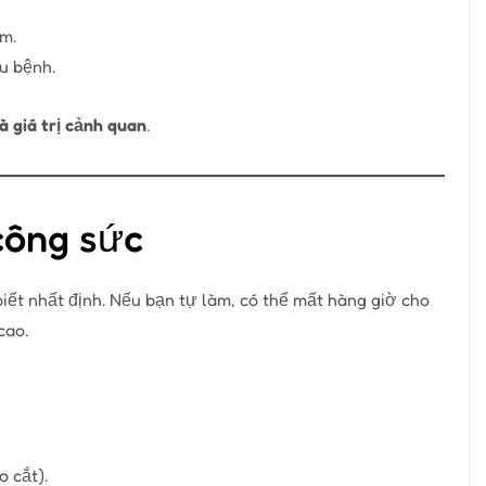
m.
âu bệnh.
à giá trị cảnh quan
.
 công sức
biết nhất định. Nếu bạn tự làm, có thể mất hàng giờ cho
cao.
 cắt).