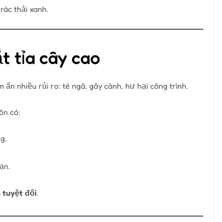
rác thải xanh.
t tỉa cây cao
ềm ẩn nhiều rủi ro: té ngã, gãy cành, hư hại công trình.
ôn có:
g.
ạn.
 tuyệt đối
.