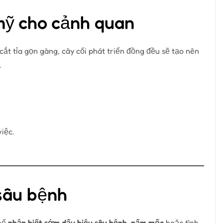
 mỹ cho cảnh quan
t tỉa gọn gàng, cây cối phát triển đồng đều sẽ tạo nên
.
iệc.
 sâu bệnh
thể
nhận biết sớm dấu hiệu sâu bệnh, nấm mốc
hoặc tình