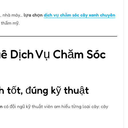
hị, nhà máy…
lựa chọn
dịch vụ chăm sóc cây xanh chuyên
 thẩm mỹ.
uê Dịch Vụ Chăm Sóc
h tốt, đúng kỹ thuật
ến
có đội ngũ kỹ thuật viên am hiểu từng loại cây: cây