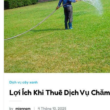
Dịch vụ cây xanh
Lợi Ích Khi Thuê Dịch Vụ Chă
by
miennam
4 Tháng 10, 2025