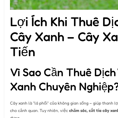
Lợi Ích Khi Thuê D
Cây Xanh – Cây Xa
Tiến
Vì Sao Cần Thuê Dịch
Xanh Chuyên Nghiệp
Cây xanh là “lá phổi” của không gian sống – giúp thanh 
cho cảnh quan. Tuy nhiên, việc
chăm sóc, cắt tỉa cây xan
dụng.